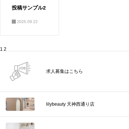
投稿サンプル2
2025.09.22
投
1
2
稿
の
ペ
ー
求人募集はこちら
ジ
送
り
lilybeauty 天神西通り店